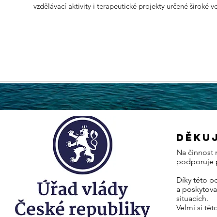
vzdělávací aktivity i terapeutické projekty určené široké ve
děku
Na činnost n
podporuje p
Díky této p
a poskytov
situacích.
Velmi si tét