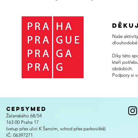
děku
Naše aktivit
dlouhodobě v
Díky této sp
kteří potřeb
obdobích.
Podpory si v
CEPSYMED
Žalanského 68/54
163 00
Praha 17
(vstup přes ulici K Šancím, vchod přes parkoviště)
IČ: 06397271