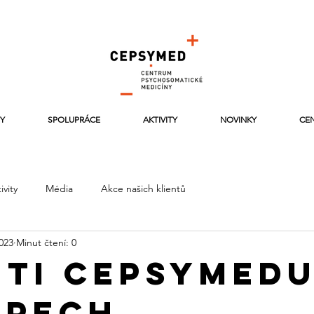
Y
SPOLUPRÁCE
AKTIVITY
NOVINKY
CEN
ivity
Média
Akce našich klientů
2023
Minut čtení: 0
nti Cepsymedu
lpech