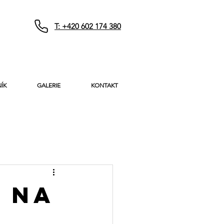
T: +420 602 174 380
ÍK
GALERIE
KONTAKT
 na