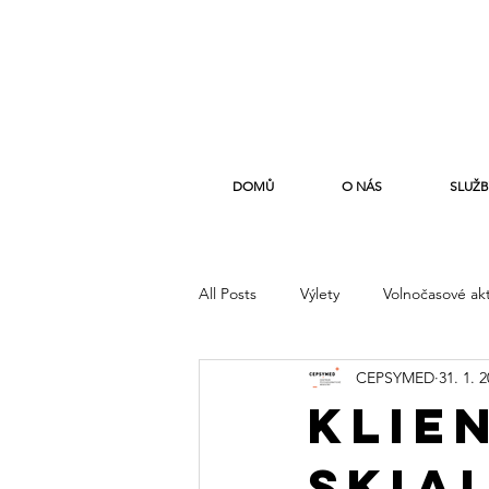
DOMŮ
O NÁS
SLUŽB
All Posts
Výlety
Volnočasové akt
CEPSYMED
31. 1. 
Klie
skia