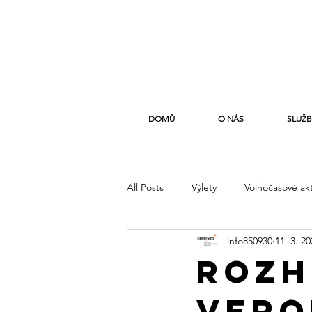
DOMŮ
O NÁS
SLUŽB
All Posts
Výlety
Volnočasové akt
info850930
11. 3. 2
Rozh
Vero