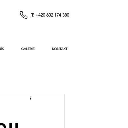
T: +420 602 174 380
ÍK
GALERIE
KONTAKT
ou