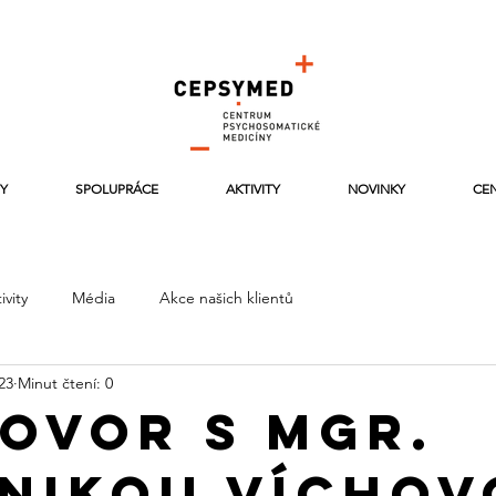
Y
SPOLUPRÁCE
AKTIVITY
NOVINKY
CEN
ivity
Média
Akce našich klientů
023
Minut čtení: 0
ovor s Mgr.
nikou Víchov