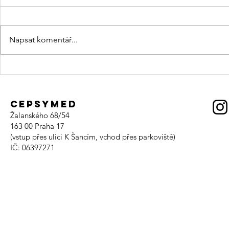
Napsat komentář...
hlava, dech a
adven
chlad 2026
konce
CEPSYMED
Žalanského 68/54
163 00
Praha 17
(vstup přes ulici K Šancím, vchod přes parkoviště)
IČ: 06397271