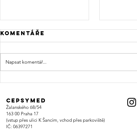
Komentáře
Napsat komentář...
hlava, dech a
adven
chlad 2026
konce
CEPSYMED
Žalanského 68/54
163 00
Praha 17
(vstup přes ulici K Šancím, vchod přes parkoviště)
IČ: 06397271