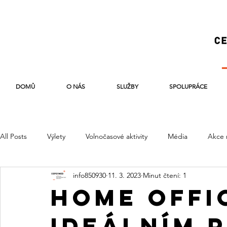
DOMŮ
O NÁS
SLUŽBY
SPOLUPRÁCE
All Posts
Výlety
Volnočasové aktivity
Média
Akce 
info850930
11. 3. 2023
Minut čtení: 1
Home offi
ideálním 