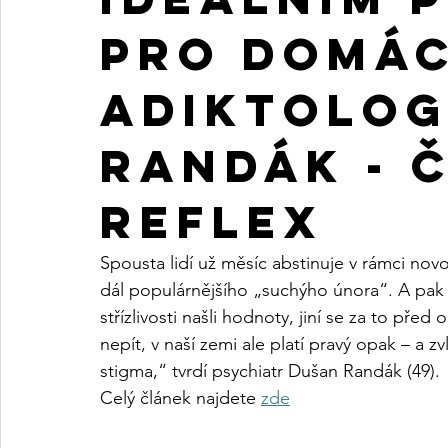
pro domácí
adiktolog
Randák - 
Reflex
Spousta lidí už měsíc abstinuje v rámci novo
dál populárnějšího „suchýho února“. A pak jso
střízlivosti našli hodnoty, jiní se za to před 
nepít, v naší zemi ale platí pravý opak – a 
stigma,“ tvrdí psychiatr Dušan Randák (49).
Celý článek najdete 
zde